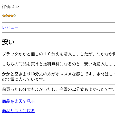
評価: 4.23
レビュー
安い
ブラックかかと無しの１０分丈を購入しましたが、なかなか
こちらの商品を買うと送料無料になるのと、安い為購入しま
かかと空きより10分丈の方がオススメな感じです。素材は
ので気に入っています。
前買った10分丈もよかったし、今回の12分丈もよかったで
商品を楽天で見る
商品リストに戻る