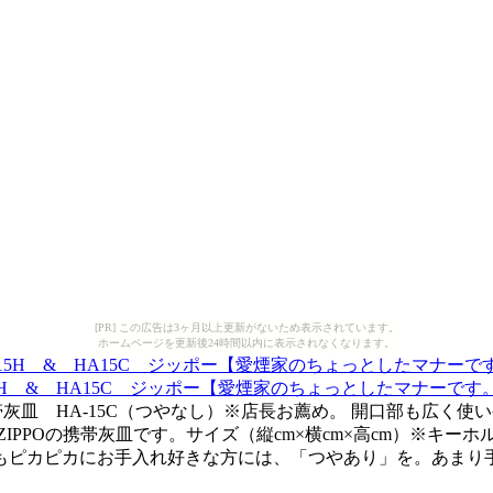
[PR] この広告は3ヶ月以上更新がないため表示されています。
ホームページを更新後24時間以内に表示されなくなります。
15H & HA15C ジッポー【愛煙家のちょっとしたマナーです
PO携帯灰皿 HA-15C（つやなし）※店長お薦め。 開口部も
POの携帯灰皿です。サイズ（縦cm×横cm×高cm）※キーホルダー
もピカピカにお手入れ好きな方には、「つやあり」を。あまり