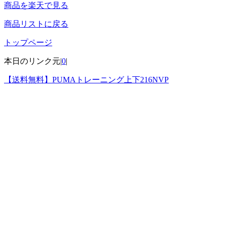
商品を楽天で見る
商品リストに戻る
トップページ
本日のリンク元|
0
|
【送料無料】PUMAトレーニング上下216NVP