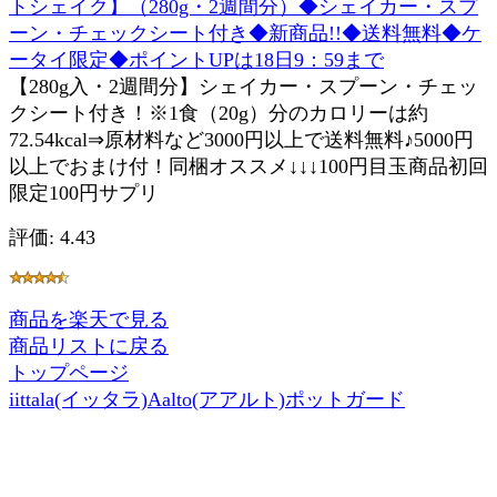
トシェイク】（280g・2週間分）◆シェイカー・スプ
ーン・チェックシート付き◆新商品!!◆送料無料◆ケ
ータイ限定◆ポイントUPは18日9：59まで
【280g入・2週間分】シェイカー・スプーン・チェッ
クシート付き！※1食（20g）分のカロリーは約
72.54kcal⇒原材料など3000円以上で送料無料♪5000円
以上でおまけ付！同梱オススメ↓↓↓100円目玉商品初回
限定100円サプリ
評価: 4.43
商品を楽天で見る
商品リストに戻る
トップページ
iittala(イッタラ)Aalto(アアルト)ポットガード