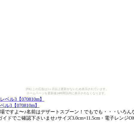
[PR] この広告は3ヶ月以上更新がないため表示されています。
ホームページを更新後24時間以内に表示されなくなります。
3【070810m】
場ですよ〜♪名前はデザートスプーン！でもでも・・・いろん
ご確認下さいませ♪サイズ3.0cm×11.5cm・電子レンジO