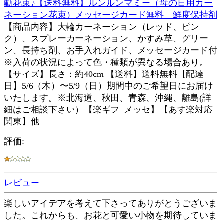
動花束♪【送料無料】ルンルンマミー（母の日用カー
ネーション花束）メッセージカード無料 鮮度保持剤
【商品内容】大輪カーネーション（レッド、ピン
ク）、スプレーカーネーション、かすみ草、グリー
ン、長持ち剤、お手入れガイド、メッセージカード付
※入荷の状況によって色・種類が異なる場合あり。
【サイズ】長さ：約40cm 【送料】送料無料【配達
日】5/6（木）〜5/9（日）期間中のご希望日にお届け
いたします。※北海道、秋田、青森、沖縄、離島(詳
細はご相談下さい）【楽ギフ_メッセ】【あす楽対応_
関東】他
評価:
レビュー
楽しいアイデアを考えて下さってありがとうございま
した。これからも、お花と可愛い小物を期待していま