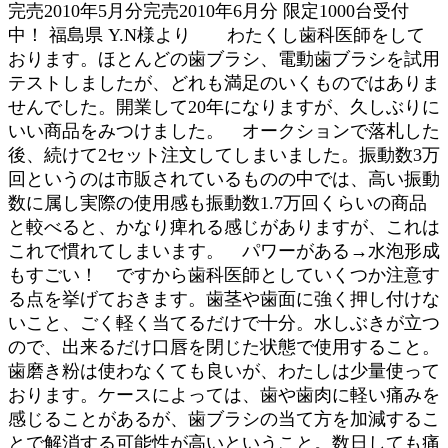
完売2010年5月分完売2010年6月分 限定1000台受付
中！ 福島県 Y.N様より わたくし歯科医師をして
おります。ほとんどの歯ブラシ、電動歯ブラシを試用
テストしましたが、どれも満足のいくものではありま
せんでした。開業して20年になりますが、久しぶりに
いい商品をみつけました。 オークションで落札した
後、続けて2セット注文してしまいました。振動数3万
回というのは市販されているものの中では、高い振動
数に属し実際の使用感も振動数1.7万回くらいの商品
と較べると、かなり痺れる感じがありますが、これは
これで慣れてしまいます。 パワーがある→水泡形成
もすごい！ ですから歯科医師としていくつか注意す
る点を挙げておきます。歯茎や歯面に強く押し付けな
いこと、ごく軽く当てるだけで十分。水しぶきが立つ
ので、出来るだけ口唇を閉じた状態で使用すること。
歯磨き粉は使わなくても良いが、わたしは少量使って
おります。ケースによっては、歯や歯肉に軽い痛みを
感じることがあるが、歯ブラシの当て方を加減するこ
とで解消する可能性が高いということ。数日しても痛