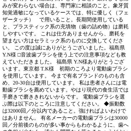
みが変わらない場合は、専門家に相談のこと。象牙質
知覚過敏になっているケースでは、特に優しく（フェ
ザータッチ） で用いること。長期間使用している
と、プラスティック系の充填物（歯の詰め物）は磨耗
しやすいです。 これは仕方ありませんから、磨耗を
望まない方はセラミック系のものに交換してくださ
い。 この度は誠にありがとうございました。福島県
Y.N様 □音波歯ブラシを使う上での注意事項なども教
えていただきました。 福島県 Y.N様ありがとうござ
います。東京都 T.K様 初期のころより電動歯ブラシ
を使用しています。 今まで有名ブランドのものも含
め、20-30台は使用しています。 私は患者さんには電
動歯ブラシを薦めています。やはり現代の食生活では
手磨きで磨ききれないからです。 電動歯ブラシを選
ぶ際は以下のところに注意してください。 ◆振動数
は32000回／分以内であること。強ければよいわけで
はありません。 有名メーカーの電動歯ブラシは30000
回／分前後のものが多い事からもわかるように、歯へ