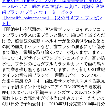
ト★80%OFF★ランキング1位！楽天最安値に挑戦!オ
ーラルケアに！歯のヤニ 黄ばみ 口臭に。超激安 音波
歯ブラシ ハブラシ ウォーターピック
【homelife_pointameame】 【父の日 ギフト プレゼン
ト】
【即納中】今話題の、音波歯ブラシ・ロイヤルソニッ
クブラシは従来の歯ブラシと違い、歯に軽く当てるだ
けで、超音波の波動エネルギーが歯の裏側や歯と歯と
の間の歯周ポケットなど、歯ブラシの届きにくい部分
まで働き、歯垢を取り除くパワーがあります。また、
手になじむデザインでワンプッシュスイッチ、高い防
水性、ブラシの毛もダブルミラクルカットで歯の隅々
まで磨き残し無くきれいにします。全く新しい21世紀
タイプの音波歯ブラシで 一週間ほどで、ツルツルし
た歯を実感できます。歯医者サンがオススメする訳見
ナキャ損ポイント情報|ヘアアイロン2079円!!|速攻着
痩せ!スタイルUP下着|モテメンズマッスルパンツ|激
売れトレンカ売れすぎて本当にすみません。ただいま
6月1日分で予約受付中！2010年3月分完売2010年4月分