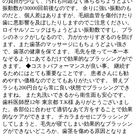
の負担が少なく、汚れも問題なく落ちるちょうどよい
振動数が30000回前後なのです。 余りに強い振動のも
のだと、個人差はありますが、毛細血管を傷付けたり
歯に悪影響を及ぼしたりしますのでご注意ください。
ロイヤルソニックはちょうどよい振動数ですし、ブラ
シのネックがしなるので、力がかかりすぎるのを防げ
ます。また歯茎のマッサージにもちょうどよい強さ
で、歯茎の健康を保てます。 毛先を使って一本一本
なぞるようにあてるだけで効果的なブラッシングがで
きます。 ◆コストパフォーマンスが良い事。 継続す
るためにはとても重要なことです。 患者さんにも勧
めやすい価格なのでとてもありがたいです。 替えブ
ラシも200円台なら常に良い状態でブラッシングでき
ますね。 また丸洗いできるから衛生面も安心です。
歯科医師歴12年 東京都 T.K様 ありがとうございまし
た。各部位に合わせて適切なあて方をすることで効果
的なケアができます。 チカラまかせにブラッシング
してしまうと、毛先が寝てしまい効果的なブラッシン
グができないどころか、歯茎を傷める原因となりま