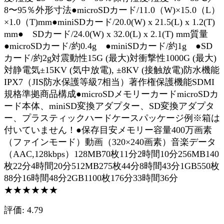
8〜95％外形寸法●microSDカード/11.0（W)×15.0（L）
×1.0（T)mm●miniSDカード/20.0(W) x 21.5(L) x 1.2(T)
mm● SDカード/24.0(W) x 32.0(L) x 2.1(T) mm質量
●microSDカード/約0.4g ●miniSDカード/約1g ●SD
カード/約2g対震動性15G (最大)対衝撃性1000G (最大)
対静電気±15KV (気中放電), ±8KV (接触放電)防水機能
IPX7（JIS防水保護等級7相当）著作権保護機能SDMI
規格準拠商品構成●microSDメモリーカードmicroSDカ
ード本体、miniSD変換アダプター、SD変換アダプタ
ー、プラスティックハードケースパッケージ例※箱は
付いていません！●保存目安メモリー容量400万画素
（ファインモード）動画（320×240画素）音楽データ
（AAC,128kbps）128MB70枚11分2時間10分256MB140
枚22分4時間20分512MB275枚44分8時間43分1GB550枚
88分16時間48分2GB1100枚176分33時間36分
★★★★★★
評価: 4.79