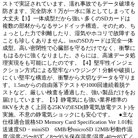
ストで実証されています。濡れ事故でもデータ破壊を
防ぎます。完全防水！万が一水に落としてしまっても
大丈夫【3】一体成型だから強い 多くのSDカードは
複数の部材からなるサンドイッチ構造。そのため、ち
ょっとした力で剥離したり、湿気やホコリで故障する
ことも珍しくありません。inxのSDカードは完全一体
成型。高い密閉性で心臓部を守るだけでなく、衝撃に
もはるかに強くなりました。さらには、高速データ処
理実現をも可能にしたのです。【4】堅牢性インジェ
クション方式による堅牢なハウジング！分解や破損し
にくい堅牢な構造が、衝撃から大切なデータを守りま
す。1.5mからの自由落下テストや1000回連続着脱テ
ストなど、厳しい検査を通過した、強い製品だけをお
届けしています。【5】静電気にも強い業界標準の
8KVを大きく上回る25KVのESD(静電気放電テスト)を
実施。不意の静電気ショックにも安心です。 ●主な
仕様適合規格SD Memory Card Specification Ver 1.01転
送速度SD・miniSD 6MB/秒microSD 12MB/秒動作温
度/湿度-25〜85℃／8〜95％保存湿度/湿度-40〜85℃／