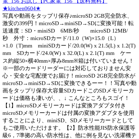
電_156 お試し【PC家電_156 【送料無料】
★kitchen0604★
写真や動画をタップリ保存♪microSD 2GB完全防水、
激安の399円！microSD→miniSD→SDに変換可能！転
送速度：SD・miniSD 6MB/秒 microSD 12MB/
秒 外寸：microSDカード/11.0（W)×15.0（L）
×1.0（T)mm miniSDカード/20.0(W) x 21.5(L) x 1.2(T)
mm SDカード/24.0(W) x 32.0(L) x 2.1(T) mm ケー
ス約縦50×横40mm×厚み8mm※箱は付いていません！
※一部のカードリーダーには対応しておりません安
心・安全な宅配便でお届け！microSD 2GB完全防水が
microSD→miniSD→SDに変換できるーー！！写真や動
画をタップリ保存大容量SDカードこのSDメモリーカ
ードは価格も凄いが、、↓ こんなところもスゴイ！
【1】microSDメモリーカードは変換アダプタ付き
microSDメモリーカードは付属の変換アダプタを使用
することにより、miniSD、SDメモリーカードとして
もご使用いただけます。【2】防水性能JIS防水保護等
級6，7準拠の高い防水性は、他に例を見ない洗濯機テ