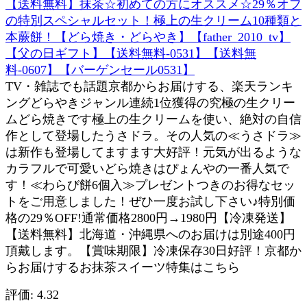
【送料無料】抹茶☆初めての方にオススメ☆29％オフ
の特別スペシャルセット！極上の生クリーム10種類と
本蕨餅！【どら焼き・どらやき】【father_2010_tv】
【父の日ギフト】【送料無料-0531】【送料無
料-0607】【バーゲンセール0531】
TV・雑誌でも話題京都からお届けする、楽天ランキ
ングどらやきジャンル連続1位獲得の究極の生クリー
ムどら焼きです極上の生クリームを使い、絶対の自信
作として登場したうさドラ。その人気の≪うさドラ≫
は新作も登場してますます大好評！元気が出るような
カラフルで可愛いどら焼きはぴょんやの一番人気で
す！≪わらび餅6個入≫プレゼントつきのお得なセッ
トをご用意しました！ぜひ一度お試し下さい♪特別価
格の29％OFF!通常価格2800円→1980円【冷凍発送】
【送料無料】北海道・沖縄県へのお届けは別途400円
頂戴します。【賞味期限】冷凍保存30日好評！京都か
らお届けするお抹茶スイーツ特集はこちら
評価: 4.32